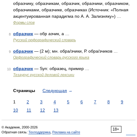
образчику, образчикам, образчик, образчики, образчиком,
образчиками, образчике, образчиках (Источник: «Полная
акцентуированная парадигма по А. А. Зализняку») …
Формы слов
образчик
— обр азчик, а …
8
Русский орфографический словарь
образчик
— (2 м); мн. обра/зчики, Р. обра/зчиков …
9
Орфографический словарь русского языка
образчик
— Syn: образец, пример …
10
Тезаурус русской деловой лексики
Страницы
Следующая
→
1
2
3
4
5
6
7
8
9
10
11
12
13
© Академик, 2000-2026
18+
Обратная связь:
Техподдержка
,
Реклама на сайте