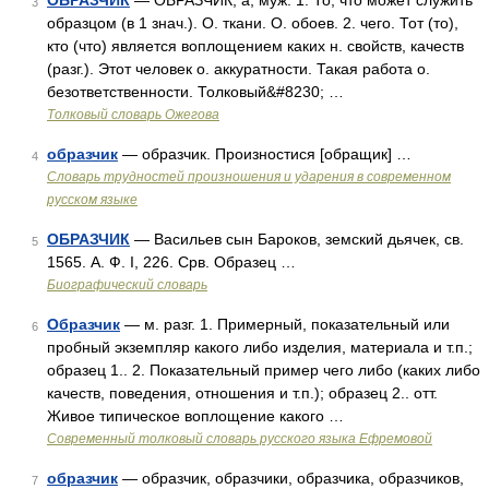
ОБРАЗЧИК
— ОБРАЗЧИК, а, муж. 1. То, что может служить
3
образцом (в 1 знач.). О. ткани. О. обоев. 2. чего. Тот (то),
кто (что) является воплощением каких н. свойств, качеств
(разг.). Этот человек о. аккуратности. Такая работа о.
безответственности. Толковый&#8230; …
Толковый словарь Ожегова
образчик
— образчик. Произностися [обращик] …
4
Словарь трудностей произношения и ударения в современном
русском языке
ОБРАЗЧИК
— Васильев сын Бароков, земский дьячек, св.
5
1565. А. Ф. I, 226. Срв. Образец …
Биографический словарь
Образчик
— м. разг. 1. Примерный, показательный или
6
пробный экземпляр какого либо изделия, материала и т.п.;
образец 1.. 2. Показательный пример чего либо (каких либо
качеств, поведения, отношения и т.п.); образец 2.. отт.
Живое типическое воплощение какого …
Современный толковый словарь русского языка Ефремовой
образчик
— образчик, образчики, образчика, образчиков,
7