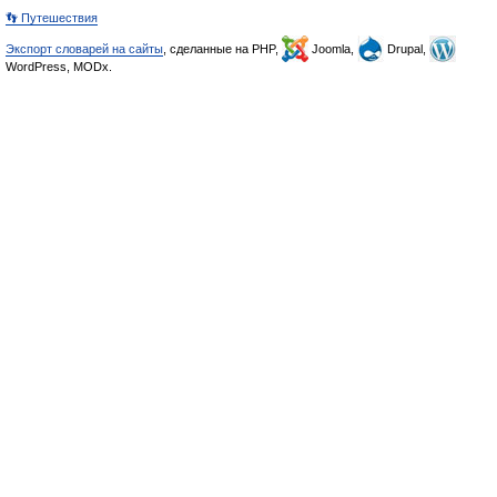
👣 Путешествия
Экспорт словарей на сайты
, сделанные на PHP,
Joomla,
Drupal,
WordPress, MODx.